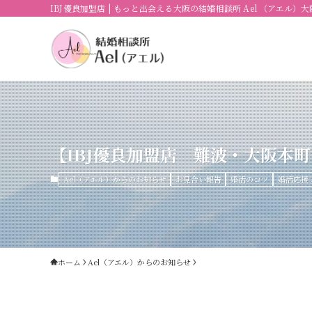
IBJ優良加盟店 | もっと出会える大阪の結婚相談所 Ael （アエル）
【IBJ優良加盟店 難波・大阪本町
Ael（アエル）からのお知らせ
お見合い報告
婚活のコツ
婚活応援
ホーム
Ael（アエル）からのお知らせ