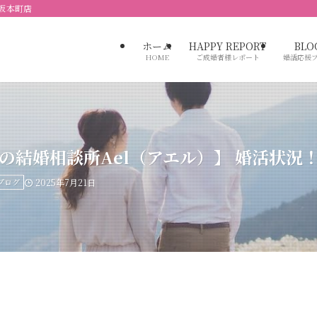
大阪本町店
ホーム
HAPPY REPORT
BLO
HOME
ご成婚者様レポート
婚活応援
の結婚相談所Ael（アエル）】 婚活状況
プログ
2025年7月21日