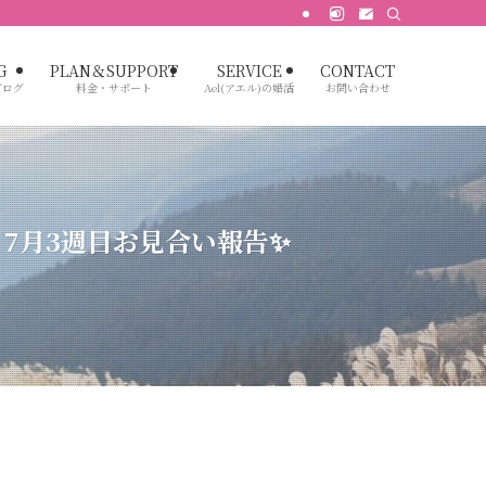
G
PLAN＆SUPPORT
SERVICE
CONTACT
ブログ
料金・サポート
Ael(アエル)の婚活
お問い合わせ
！7月3週目お見合い報告✨